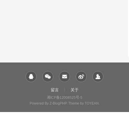
留言
关于
湘ICP备12008525号-5
Powered By
Z-BlogPHP
. Theme by
TOYEAN
.