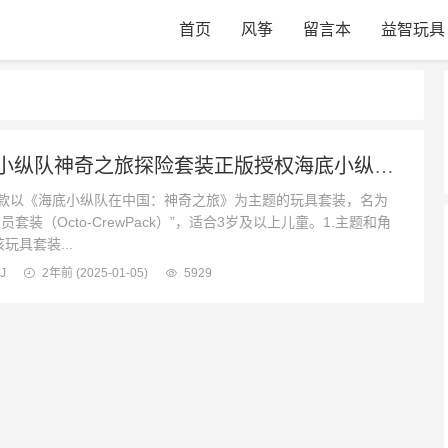
首页
风筝
留言本
益智玩具
海底小纵队神奇之旅探险套装正版授权海底小纵队玩具
款以《海底小纵队在中国：神奇之旅》为主题的玩具套装，名为
员套装（Octo-CrewPack）”，适合3岁及以上儿童。1.主题和角
该玩具套装...
J
2年前
(2025-01-05)
5929