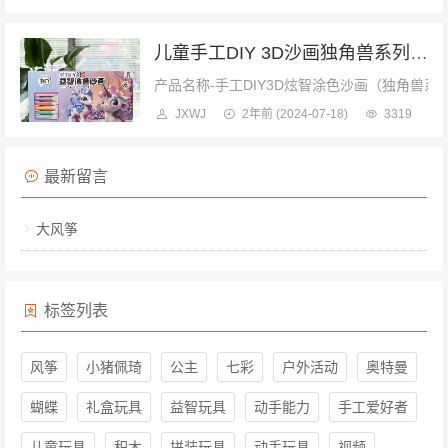
儿童手工DIY 3D沙画独角兽系列，多色涂色笔套装，激发创意与动手能力
产品名称-手工DIY3D炫智涂色沙画（独角兽系
JXWJ
2年前
(2024-07-18)
3319
最新留言
大风筝
标签列表
风筝
小猪佩琦
公主
七彩
户外活动
奥特曼
蝴蝶
礼盒玩具
益智玩具
动手能力
手工爱好者
儿童玩具
积木
拼装玩具
动手玩具
视频