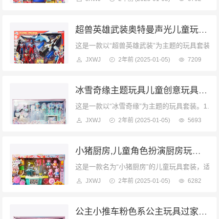
超兽英雄武装奥特曼声光儿童玩具角色扮演
这是一款以“超兽英雄武装”为主题的玩具套装。
JXWJ
2年前
(2025-01-05)
7209
冰雪奇缘主题玩具儿童创意玩具玩偶女孩玩具
这是一款以“冰雪奇缘”为主题的玩具套装。1.
JXWJ
2年前
(2025-01-05)
5693
小猪厨房,儿童角色扮演厨房玩具 小猪佩奇
这是一款名为“小猪厨房”的儿童玩具套装，适合
JXWJ
2年前
(2025-01-05)
6282
公主小推车粉色系公主玩具过家家礼盒儿童玩具