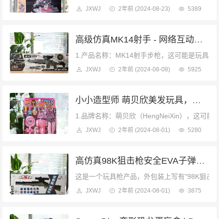
JXWJ
2年前
(2024-08-23)
5389
高级仿真MK14射手 - 网络互动射击游戏，珍藏版水晶弹装备
1.产品名称：MK14射手步枪，这可能是玩具枪
JXWJ
2年前
(2024-08-08)
5925
小小造型师 萌贝欣美发玩具，安全培养小朋友的时尚触觉
1.品牌名称：萌贝欣（HengNeiXin），
JXWJ
2年前
(2024-08-01)
5280
高仿真98K狙击枪安全EVA子弹，增强射击乐趣
这是一个玩具枪产品，外包装上写有"98K狙击枪"（9
JXWJ
2年前
(2024-08-01)
3875