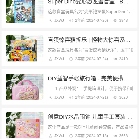
Super Dino变形恐龙蛋盲盒 | BQ-65，快乐萌公仔系列，8个惊喜变形恐龙
这款盲盒玩具名为“变形铠龙蛋SuperDino”，型
JXWJ
2年前
(2024-07-26)
3948
盲蛋惊喜猜拆乐 | 怪物大惊喜系列，3岁以上适用，旋转装置，趣味无限
这款盲盒玩具名为“盲蛋惊喜猜拆乐”，属于“怪物
JXWJ
2年前
(2024-07-24)
3410
DIY益智手帐旅行箱 - 完美便携手工制作套装，创意无限，轻松解压
1.产品外观： 手提箱设计，便于携带和收纳。
JXWJ
2年前
(2024-07-21)
3620
创意DIY水晶闹钟 儿童手工套装 8岁以上益智玩具
这个产品是一款DIY儿童闹钟套装，产品名称为“
JXWJ
2年前
(2024-07-18)
3658