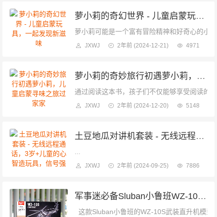
萝小莉的奇幻世界 - 儿童启蒙玩具，一起发现新滋味
萝小莉可能是一个富有冒险精神和好奇心的小朋
JXWJ
2年前
(2024-12-21)
4971
萝小莉的奇妙旅行初遇萝小莉，儿童启蒙寻味之旅过家家
通过阅读这本书，孩子们不仅能够享受阅读的乐
JXWJ
2年前
(2024-12-20)
5148
土豆地瓜对讲机套装 - 无线远程通话，3岁+儿童的心智造玩具，信号强劲
...
JXWJ
2年前
(2024-09-25)
7886
军事迷必备Sluban小鲁班WZ-10S直升机模型拼装玩具
这款Sluban小鲁班的WZ-10S武装直升机