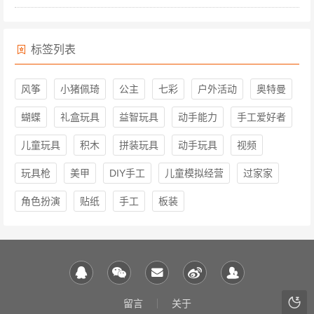
标签列表
风筝
小猪佩琦
公主
七彩
户外活动
奥特曼
蝴蝶
礼盒玩具
益智玩具
动手能力
手工爱好者
儿童玩具
积木
拼装玩具
动手玩具
视频
玩具枪
美甲
DIY手工
儿童模拟经营
过家家
角色扮演
贴纸
手工
板装
留言
关于