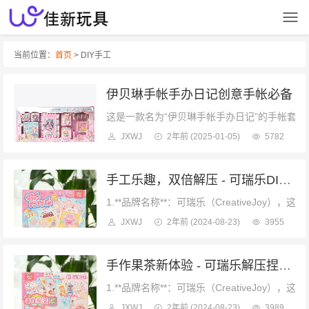
当前位置：
首页
> DIY手工
伊贝琳手帐手办日记创意手帐必备
这是一款名为“伊贝琳手帐手办日记”的手帐套装
JXWJ
2年前
(2025-01-05)
5782
手工乐趣，双倍解压 - 可瑞乐DIY文创套装，激发创意与想象力
1.**品牌名称**：可瑞乐（CreativeJo
JXWJ
2年前
(2024-08-23)
3955
手作果茶新体验 - 可瑞乐解压捏捏乐手工文创套装，16款果茶制作
1.**品牌名称**：可瑞乐（CreativeJ
JXWJ
2年前
(2024-08-23)
3989