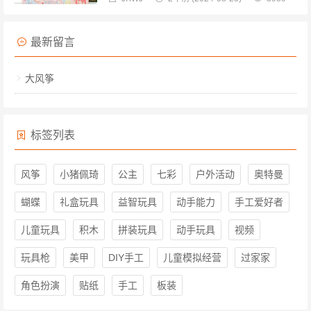
最新留言
大风筝
标签列表
风筝
小猪佩琦
公主
七彩
户外活动
奥特曼
蝴蝶
礼盒玩具
益智玩具
动手能力
手工爱好者
儿童玩具
积木
拼装玩具
动手玩具
视频
玩具枪
美甲
DIY手工
儿童模拟经营
过家家
角色扮演
贴纸
手工
板装