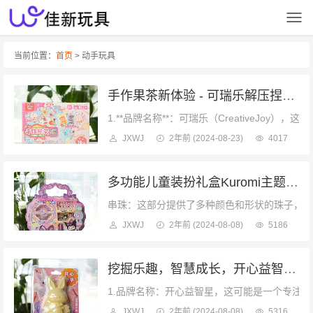
当前位置：
首页
> 动手玩具
手作果茶新体验 - 可瑞乐解压捏捏乐手工文创套装，16款果茶制作
1.**品牌名称**：可瑞乐（CreativeJ
JXWJ
2年前
(2024-08-23)
4017
多功能儿童装扮礼盒Kuromi主题DIY珠宝套装
串珠：这部分提供了多种颜色和形状的珠子，孩
JXWJ
2年前
(2024-08-08)
5186
挖掘乐趣，智慧成长，开心益智星探索套装，儿童益智玩具优选
1.品牌名称：开心益智星，这可能是一个专注于
JXWJ
2年前
(2024-08-08)
5316