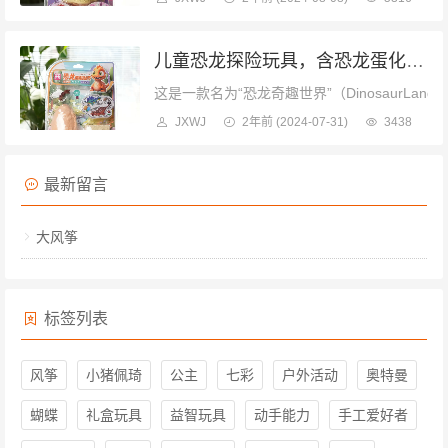
儿童恐龙探险玩具，含恐龙蛋化石模型激发孩子的好奇心
这是一款名为“恐龙奇趣世界”（DinosaurL
JXWJ
2年前
(2024-07-31)
3438
最新留言
大风筝
标签列表
风筝
小猪佩琦
公主
七彩
户外活动
奥特曼
蝴蝶
礼盒玩具
益智玩具
动手能力
手工爱好者