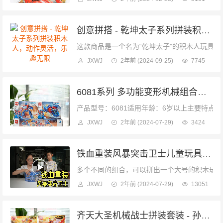
创意拼搭 - 乾坤太子系列拼装积木人，动作灵活，乐趣无限
这款商品是一个名为“乾坤太子”的积木人玩具
JXWJ
2年前
(2024-09-25)
7745
6081系列 多功能变形机械组合套装 - 机器人、摩托车、卡车等多种形态拼装玩具
产品型号：6081适用年龄：6岁以上主要特点
JXWJ
2年前
(2024-07-29)
3424
铁血重装风暴突击卫士儿童玩具解说
多个不同的组合，可以拼出一个大号的积木玩具..
JXWJ
2年前
(2024-07-29)
13051
齐天大圣机械战士拼装套装 - 孙悟空主题，炫酷变形，动手动脑