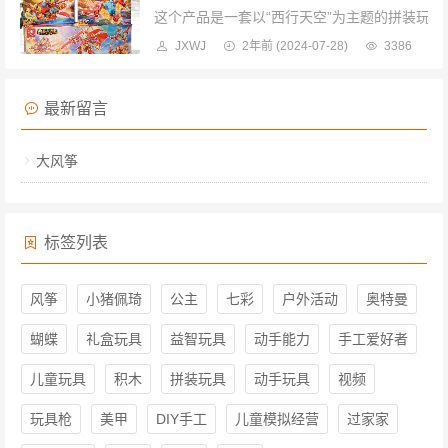
这个产品是一套以“西行天空”为主题的拼装玩具
JXWJ
2年前
(2024-07-28)
3386
最新留言
大风筝
标签列表
风筝
小猪佩琦
公主
七彩
户外活动
奥特曼
蝴蝶
礼盒玩具
益智玩具
动手能力
手工爱好者
儿童玩具
积木
拼装玩具
动手玩具
视频
玩具枪
美甲
DIY手工
儿童模拟经营
过家家