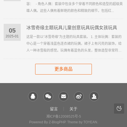
容： - 角色人偶：套装中包含多个穿着不同颜色和造型的超级英
雄人偶。这些人偶有着鲜艳的颜色和精致的细节，包括红...
冰雪奇缘主题玩具儿童创意玩具玩偶女孩玩具
05
2025-01
这是一款以“冰雪奇缘”为主题的玩具套装。 1. 主体玩偶：套装的
中心是一个穿着浅蓝色连衣裙的玩偶，裙子上有闪亮的装饰，给
人一种冰雪般的感觉。玩偶有着蓝色的头发，整体造型非常符合
“冰雪奇缘”的...
更多商品
留言
关于
湘ICP备12008525号-5
Powered By
Z-BlogPHP
. Theme by
TOYEAN
.