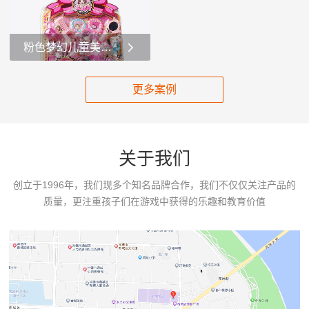
3岁及以上儿童。这个玩具套
的儿童。###产品介绍：这
装以粉色和彩虹元素为主
个玩具套装包含多种可爱的
题，充满了梦幻和童话色
玩具配件，整体色调以粉色
粉色梦幻儿童美妆玩具套装少女心爆棚的儿童美妆角色扮演
彩。套装的核心是一根粉色
和紫色为主，充满了童趣。
的魔法棒，魔法棒顶部有一
套装内有一个小型的手推
这是一款儿童美妆玩具套
个独角兽的头，独角...
车，手推车上有...
装，名为“美甲妆”，适合3岁
更多案例
及以上的儿童。整个套装以
粉色为主色调，充满了少女
心。产品介绍：1.**手提包
**：套装中包含一个粉色的
关于我们
手提包，包身上有菱形格纹
设计，并且...
创立于1996年，我们现多个知名品牌合作，我们不仅仅关注产品的
质量，更注重孩子们在游戏中获得的乐趣和教育价值