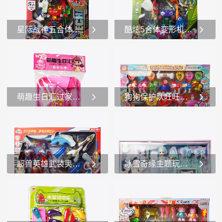
星际战神五合体变形金刚机器人玩具
酷炫5合体变形机甲玩具变形金刚
这是一款名为“星际战神”的
这是一款名为“酷炫5合体”的
五合体变形系列玩具。1.玩
变形机甲系列玩具，具体为
具类型和主题 -这是一款变
“陆战战神”。1.玩具类型和主
形玩具，属于五合体变形系
题 -这是一款变形玩具，属
列。主题是“星际战神”，包
于机甲系列。主题是“陆战战
萌趣生日汇过家家粉色生日派对玩具
狗狗保护队旺旺队模型玩具礼盒套装救援队玩具
装上展示了一个由五个不同
神”，包装上展示了多种颜色
颜色和形态的机...
鲜艳的机甲...
这是一款名为“萌趣生日汇”
...
的儿童玩具套装，适合3岁及
以上的儿童。1.主题和设
计： -该玩具套装以生日派
对为主题，整体设计充满了
超兽英雄武装奥特曼声光儿童玩具角色扮演
冰雪奇缘主题玩具儿童创意玩具玩偶女孩玩具
粉色和可爱的元素，非常吸
引儿童的注意力。...
这是一款以“超兽英雄武装”
这是一款以“冰雪奇缘”为主
为主题的玩具套装。1.玩具
题的玩具套装。1.主体玩
套装内容： -角色人偶：套
偶：套装的中心是一个穿着
装中包含多个穿着不同颜色
浅蓝色连衣裙的玩偶，裙子