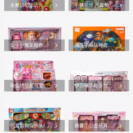
和造型的超级英雄人偶。这
上有闪亮的装饰，给人一种
水果切切乐，儿童益智切水果玩具香蕉草莓橙子
小猪厨房,儿童角色扮演厨房玩具 小猪佩奇
些人偶有着鲜艳的颜色和精
冰雪般的感觉。玩偶有着蓝
致的细节，包括红...
色的头发，整体造型非常符
这是一款名为“水果切切乐”
这是一款名为“小猪厨房”的
合“冰雪奇缘”的...
的儿童玩具。1.玩具内容： -
儿童玩具套装，适合3岁及以
这款玩具包含多种颜色鲜艳
上的儿童。1.主题和设计： -
的塑料水果模型，如西瓜、
该玩具套装以可爱的小猪为
香蕉、草莓、橙子、青椒、
主题，整体设计充满了童趣
公主小推车粉色系公主玩具过家家礼盒儿童玩具
海底小纵队神奇之旅探险套装正版授权海底小纵队玩具
茄子、苹果等。每个水果都
和色彩。包装上有几只穿着
被设计成可以被“切...
不同颜色衣服...
这是一款名为“公主小推车”
这是一款以《海底小纵队在
的儿童玩具套装。1.玩具套
中国：神奇之旅》为主题的
装内容： -玩偶：套装中有
玩具套装，名为“探险队员套
一个穿着粉色连衣裙的玩
装（Octo-CrewPack）”，适
偶，玩偶有着橙色的头发，
合3岁及以上儿童。1.主题和
萌兔烘焙屋可爱风萌兔玩具套装过家家益智玩具
伊贝琳手帐手办日记创意手帐必备
整体造型非常可爱，适合小
角色： -该玩具套装...
女孩玩耍。&...
这是一款名为“萌兔烘焙屋”
这是一款名为“伊贝琳手帐手
的儿童玩具套装，适合3岁及
办日记”的手帐套装。1.外观
以上的儿童。1.主题和设
设计： -整个套装的包装以
计： -该玩具套装以可爱的
粉色为主色调，充满了少女
兔子为主题，整体设计风格
心。包装上有可爱的卡通人
可爱狗狗保护队玩具儿童角色扮演玩具旺旺队
美馨小公主玩具套装，开启梦幻公主世界角色扮演
充满了粉色和可爱的元素，
物和各种装饰元素，如星