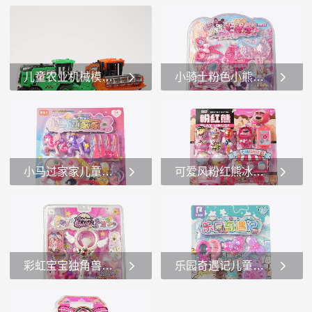
非常吸引儿童的注...
星、花朵和蝴蝶结...
这是一款名为“狗狗保护队”
这是一款名为“美馨小公主”
的玩具套装，适合3岁及以上
的玩具套装。1.玩具套装内
儿童。###产品介绍：1.主题
容： -城堡模型：套装中包
和角色： -这款玩具套装以
含一个橙色的城堡模型，城
狗狗保护队为主题，包含多
堡设计精美，带有拱形门和
儿童农业机械模逼真农业机械玩具惯性模拟农场机械
小骑士粉色小熊与滑板车女孩的梦幻玩具角色扮演
个可爱的狗狗角色和一个人
心形装饰，顶部还有一个小
类角色。...
旗子。&n...
这是一组玩具农业机械模
这是一款名为“小骑士TUTU”
型，包括两台不同颜色和功
的儿童玩具套装。1.玩具套
能的拖拉机。1.颜色和设
装内容： -粉色小熊玩偶：
计： -这组玩具拖拉机有两
套装中有一个可爱的粉色小
种颜色：一台是绿色，另一
熊玩偶，它面带微笑，显得
小马过家家儿童厨房玩具套装粉色独角兽与厨房玩具
可爱风粉红熊冰淇淋玩具套装模拟玩具
台是橙色。绿色拖拉机的车
非常友好和吸引人。 -...
身上有“LEFAN”和...
这是一款名为“萌趣厨房小马
这是一款名为“萌趣厨房小马
过家家”的儿童玩具套装，适
过家家”的儿童玩具套装，适
合3岁及以上的儿童。1.**厨
合3岁及以上的儿童。1.厨房
房玩具套装**：该套装包含
玩具套装：该套装包含一个
一个粉红色的厨房玩具，厨
粉红色的厨房玩具，厨房设
彩虹宝宝独角兽魔法棒彩虹宝宝的魔法世界
乐园奇遇记儿童角色扮演玩具套装过家家
房设计可爱，带有多个功能
计可爱，带有多个功能区
区域，如炉灶、烤箱和冰箱
域，如炉灶、烤箱和冰箱
这是一款名为“彩虹宝宝独角
这是一款名为“乐日奇遇记”
等。厨房...
等。厨房玩具...
兽魔法棒”的玩具套装，适合
的玩具套装，适合3岁及以上