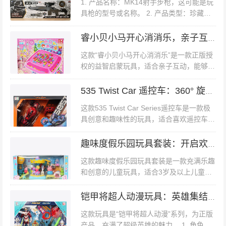
1. 产品名称：MK14射手步枪，这可能是玩
定角色...
具枪的型号或名称。 2. 产品类型：珍藏
版，表明这可能是限量发行或具有特殊收藏
价值的版...
睿小贝小马开心消消乐，亲子互动的益智玩具
这款“睿小贝小马开心消消乐”是一款正版授
权的益智启蒙玩具，适合亲子互动，能够为
孩子们带来充满乐趣的游戏体验。 一、外
观设计 1. 可爱的包装 - 玩具的包装盒以粉
535 Twist Car 遥控车：360° 旋转特技酷炫旋转特技遥控车
色为主色调，...
这款535 Twist Car Series遥控车是一款极
具创意和趣味性的玩具，适合喜欢遥控车和
特技表演的孩子们。 一、外观设计 1. 酷炫
造型 - 遥控车有红蓝两种颜色可选...
趣味度假乐园玩具套装：开启欢乐假日之旅小猪佩奇
这款趣味度假乐园玩具套装是一款充满乐趣
和创意的儿童玩具，适合3岁及以上儿童。
它以可爱的卡通角色和丰富的游乐设施为特
色，能够为孩子们带来无尽的欢乐。 一、
铠甲将超人动漫玩具：英雄集结，战斗开启
外观设计 1. 可爱卡通风格 &nb...
这款玩具是“铠甲将超人动漫”系列，为正版
产品，充满了超级英雄的魅力。 1. 角色丰