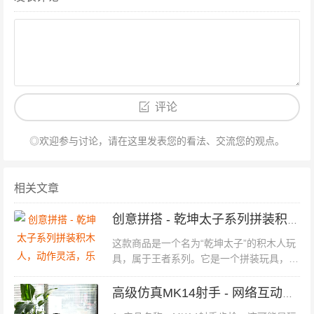
评论
◎欢迎参与讨论，请在这里发表您的看法、交流您的观点。
相关文章
创意拼搭 - 乾坤太子系列拼装积木人，动作灵活，乐趣无限
这款商品是一个名为“乾坤太子”的积木人玩
具，属于王者系列。它是一个拼装玩具，意
味着用户可以自己动手组装和构建，完成后
的积木人具有可动性，可以摆出各种姿势。
高级仿真MK14射手 - 网络互动射击游戏，珍藏版水晶弹装备
这个产品编号为22，可能是系列中的一个特