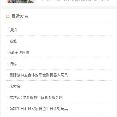
富 - 包装内包含多个超人角色，每个角色
都有独特的造型和色彩。有身着银色、红色
最近发表
和紫色盔甲的超人...
通知
商城
wifi无线网络
扫码
星际战神五合体变形金刚机器人玩具
未命名
酷炫5合体变形机甲玩具变形金刚
萌趣生日汇过家家粉色生日派对玩具