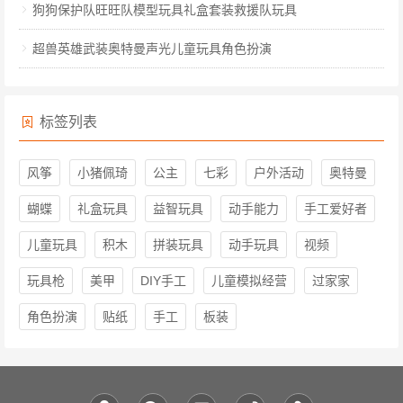
狗狗保护队旺旺队模型玩具礼盒套装救援队玩具
超兽英雄武装奥特曼声光儿童玩具角色扮演
标签列表
风筝
小猪佩琦
公主
七彩
户外活动
奥特曼
蝴蝶
礼盒玩具
益智玩具
动手能力
手工爱好者
儿童玩具
积木
拼装玩具
动手玩具
视频
玩具枪
美甲
DIY手工
儿童模拟经营
过家家
角色扮演
贴纸
手工
板装