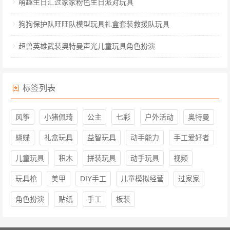
萌趣生日汇过家家粉色生日派对玩具
狗狗保护队旺旺队模型玩具礼盒套装救援队玩具
超兽英雄武装奥特曼声光儿童玩具角色扮演
标签列表
风筝
小猪佩琦
公主
七彩
户外活动
奥特曼
蝴蝶
礼盒玩具
益智玩具
动手能力
手工爱好者
儿童玩具
积木
拼装玩具
动手玩具
视频
玩具枪
美甲
DIY手工
儿童模拟经营
过家家
角色扮演
贴纸
手工
板装