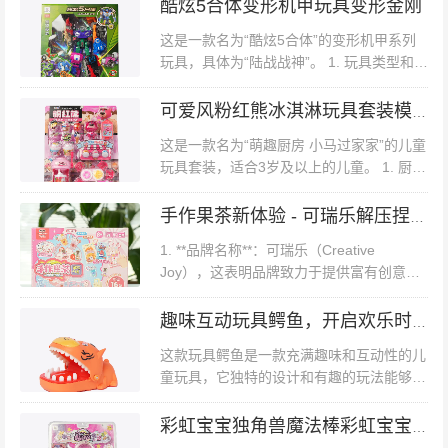
计充满了童趣和色彩。包装上有几只穿着不
酷炫5合体变形机甲玩具变形金刚
同颜色衣服...
这是一款名为“酷炫5合体”的变形机甲系列
玩具，具体为“陆战战神”。 1. 玩具类型和主
题 - 这是一款变形玩具，属于机甲系列。
主题是“陆战战神”，包装上展示了多种颜色
可爱风粉红熊冰淇淋玩具套装模拟玩具
鲜艳的机甲...
这是一款名为“萌趣厨房 小马过家家”的儿童
玩具套装，适合3岁及以上的儿童。 1. 厨房
玩具套装：该套装包含一个粉红色的厨房玩
具，厨房设计可爱，带有多个功能区域，如
手作果茶新体验 - 可瑞乐解压捏捏乐手工文创套装，16款果茶制作
炉灶、烤箱和冰箱等。厨房玩具...
1. **品牌名称**：可瑞乐（Creative
Joy），这表明品牌致力于提供富有创意和
乐趣的产品。2. **产品类型**：手工文创仿
真玩具，意味着产品结合了手工制作和仿真
趣味互动玩具鳄鱼，开启欢乐时光
玩具的特点，可能包含模拟真...
这款玩具鳄鱼是一款充满趣味和互动性的儿
童玩具，它独特的设计和有趣的玩法能够给
孩子们带来无尽的欢乐。 **一、外观设计**
1. **可爱造型** - 玩具鳄鱼整体呈现出鲜艳
彩虹宝宝独角兽魔法棒彩虹宝宝的魔法世界
的...