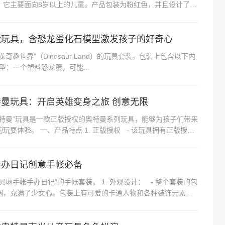
，它主要面向8岁以上的儿童。产品包装为粉红色，并且设计了可
引孩子们的注意力。以下是产...
险玩具，含恐龙蛋化石模型激发孩子的好奇心
奇趣世界”（Dinosaur Land）的玩具套装。包装上包含以下内
模型：一个塑料恐龙蛋，可能...
曼玩具：开启英雄变身之旅 创意无限
奥特曼”玩具是一款正版授权的奥特曼系列玩具，能够为孩子们带来
玩耍体验。 一、产品特点 1. 正版授权 - 该玩具拥有正版授
质量和...
手办日记创意手帐必备
贝琳手帐手办日记”的手帐套装。 1. 外观设计： - 整个套装的包
调，充满了少女心。包装上有可爱的卡通人物和各种装饰元素，
结...