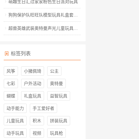
萌趣生日汇过家家粉色生日派对玩具
狗狗保护队旺旺队模型玩具礼盒套装救援队玩具
超兽英雄武装奥特曼声光儿童玩具角色扮演
标签列表
风筝
小猪佩琦
公主
七彩
户外活动
奥特曼
蝴蝶
礼盒玩具
益智玩具
动手能力
手工爱好者
儿童玩具
积木
拼装玩具
动手玩具
视频
玩具枪