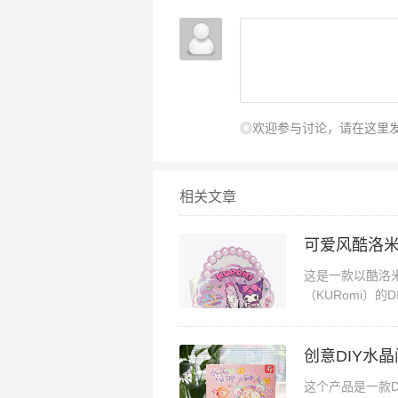
◎欢迎参与讨论，请在这里
相关文章
可爱风酷洛
这是一款以酷洛米
（KURomi）
充满了梦幻和少女
创意DIY水
这个产品是一款DI