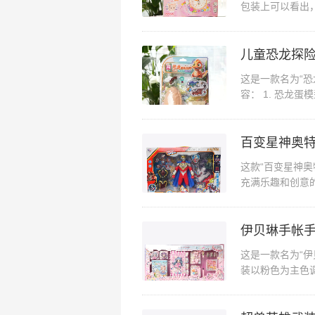
包装上可以看出
爱的卡通图案，吸
儿童恐龙探
这是一款名为“恐龙
容： 1. 恐龙蛋
百变星神奥特
这款“百变星神
充满乐趣和创意的
权，确保了产品的
伊贝琳手帐
这是一款名为“伊
装以粉色为主色
如星星、花朵和蝴蝶