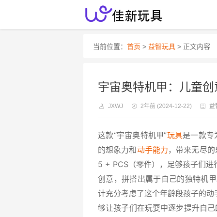
当前位置：
首页
>
益智玩具
> 正文内容
宇宙奥特机甲：儿童创
JXWJ
2年前
(2024-12-22)
益
这款“宇宙奥特机甲”
玩具
是一款专
的想象力和
动手能力
，带来无尽的乐
5 + PCS（零件），足够孩子
创意，拼搭出属于自己的独特机甲。
计充分考虑了这个年龄段孩子的动
够让孩子们在玩耍中逐步提升自己的能