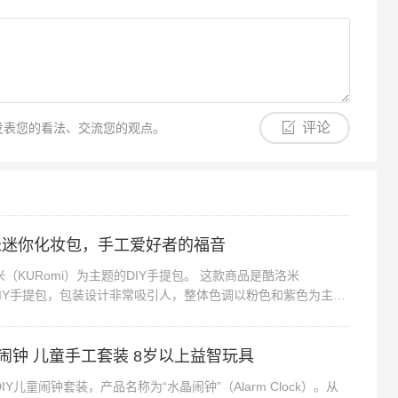
评论
发表您的看法、交流您的观点。
米迷你化妆包，手工爱好者的福音
（KURomi）为主题的DIY手提包。 这款商品是酷洛米
的DIY手提包，包装设计非常吸引人，整体色调以粉色和紫色为主，
心的氛围。包装正面印有可...
晶闹钟 儿童手工套装 8岁以上益智玩具
Y儿童闹钟套装，产品名称为“水晶闹钟”（Alarm Clock）。从