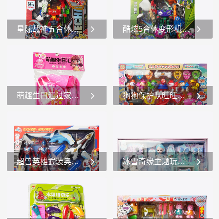
星际战神五合体变形金刚机器人玩具
酷炫5合体变形机甲玩具变形金刚
这是一款名为“星际战神”的
这是一款名为“酷炫5合体”的
五合体变形系列玩具。1.玩
变形机甲系列玩具，具体为
具类型和主题 -这是一款变
“陆战战神”。1.玩具类型和主
形玩具，属于五合体变形系
题 -这是一款变形玩具，属
列。主题是“星际战神”，包
于机甲系列。主题是“陆战战
萌趣生日汇过家家粉色生日派对玩具
狗狗保护队旺旺队模型玩具礼盒套装救援队玩具
装上展示了一个由五个不同
神”，包装上展示了多种颜色
颜色和形态的机...
鲜艳的机甲...
这是一款名为“萌趣生日汇”
...
的儿童玩具套装，适合3岁及
以上的儿童。1.主题和设
计： -该玩具套装以生日派
对为主题，整体设计充满了
超兽英雄武装奥特曼声光儿童玩具角色扮演
冰雪奇缘主题玩具儿童创意玩具玩偶女孩玩具
粉色和可爱的元素，非常吸
引儿童的注意力。...
这是一款以“超兽英雄武装”
这是一款以“冰雪奇缘”为主
为主题的玩具套装。1.玩具
题的玩具套装。1.主体玩
套装内容： -角色人偶：套
偶：套装的中心是一个穿着
装中包含多个穿着不同颜色
浅蓝色连衣裙的玩偶，裙子