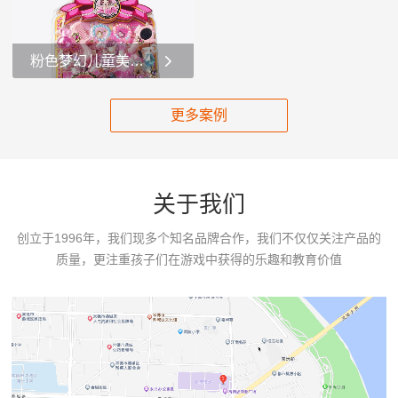
3岁及以上儿童。这个玩具套
的儿童。###产品介绍：这
装以粉色和彩虹元素为主
个玩具套装包含多种可爱的
题，充满了梦幻和童话色
玩具配件，整体色调以粉色
粉色梦幻儿童美妆玩具套装少女心爆棚的儿童美妆角色扮演
彩。套装的核心是一根粉色
和紫色为主，充满了童趣。
的魔法棒，魔法棒顶部有一
套装内有一个小型的手推
这是一款儿童美妆玩具套
个独角兽的头，独角...
车，手推车上有...
装，名为“美甲妆”，适合3岁
更多案例
及以上的儿童。整个套装以
粉色为主色调，充满了少女
心。产品介绍：1.**手提包
**：套装中包含一个粉色的
关于我们
手提包，包身上有菱形格纹
设计，并且...
创立于1996年，我们现多个知名品牌合作，我们不仅仅关注产品的
质量，更注重孩子们在游戏中获得的乐趣和教育价值