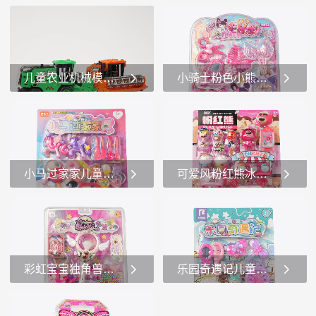
非常吸引儿童的注...
星、花朵和蝴蝶结...
这是一款名为“狗狗保护队”
这是一款名为“美馨小公主”
的玩具套装，适合3岁及以上
的玩具套装。1.玩具套装内
儿童。###产品介绍：1.主题
容： -城堡模型：套装中包
和角色： -这款玩具套装以
含一个橙色的城堡模型，城
狗狗保护队为主题，包含多
堡设计精美，带有拱形门和
儿童农业机械模逼真农业机械玩具惯性模拟农场机械
小骑士粉色小熊与滑板车女孩的梦幻玩具角色扮演
个可爱的狗狗角色和一个人
心形装饰，顶部还有一个小
类角色。...
旗子。&n...
这是一组玩具农业机械模
这是一款名为“小骑士TUTU”
型，包括两台不同颜色和功
的儿童玩具套装。1.玩具套
能的拖拉机。1.颜色和设
装内容： -粉色小熊玩偶：
计： -这组玩具拖拉机有两
套装中有一个可爱的粉色小
种颜色：一台是绿色，另一
熊玩偶，它面带微笑，显得
小马过家家儿童厨房玩具套装粉色独角兽与厨房玩具
可爱风粉红熊冰淇淋玩具套装模拟玩具
台是橙色。绿色拖拉机的车
非常友好和吸引人。 -...
身上有“LEFAN”和...
这是一款名为“萌趣厨房小马
这是一款名为“萌趣厨房小马
过家家”的儿童玩具套装，适
过家家”的儿童玩具套装，适
合3岁及以上的儿童。1.**厨
合3岁及以上的儿童。1.厨房
房玩具套装**：该套装包含
玩具套装：该套装包含一个
一个粉红色的厨房玩具，厨
粉红色的厨房玩具，厨房设
彩虹宝宝独角兽魔法棒彩虹宝宝的魔法世界
乐园奇遇记儿童角色扮演玩具套装过家家
房设计可爱，带有多个功能
计可爱，带有多个功能区
区域，如炉灶、烤箱和冰箱
域，如炉灶、烤箱和冰箱
这是一款名为“彩虹宝宝独角
这是一款名为“乐日奇遇记”
等。厨房...
等。厨房玩具...
兽魔法棒”的玩具套装，适合
的玩具套装，适合3岁及以上