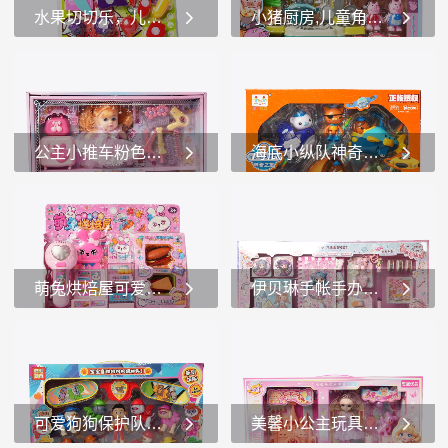
和造型的超级英雄人偶。这
上有闪亮的装饰，给人一种
水果切切乐，儿童益智切水果玩具香蕉草莓橙子
小猪厨房,儿童角色扮演厨房玩具 小猪佩奇
些人偶有着鲜艳的颜色和精
冰雪般的感觉。玩偶有着蓝
致的细节，包括红...
色的头发，整体造型非常符
这是一款名为“水果切切乐”
这是一款名为“小猪厨房”的
合“冰雪奇缘”的...
的儿童玩具。1.玩具内容： -
儿童玩具套装，适合3岁及以
这款玩具包含多种颜色鲜艳
上的儿童。1.主题和设计： -
的塑料水果模型，如西瓜、
该玩具套装以可爱的小猪为
香蕉、草莓、橙子、青椒、
主题，整体设计充满了童趣
公主小推车粉色系公主玩具过家家礼盒儿童玩具
海底小纵队神奇之旅探险套装正版授权海底小纵队玩具
茄子、苹果等。每个水果都
和色彩。包装上有几只穿着
被设计成可以被“切...
不同颜色衣服...
这是一款名为“公主小推车”
这是一款以《海底小纵队在
的儿童玩具套装。1.玩具套
中国：神奇之旅》为主题的
装内容： -玩偶：套装中有
玩具套装，名为“探险队员套
一个穿着粉色连衣裙的玩
装（Octo-CrewPack）”，适
偶，玩偶有着橙色的头发，
合3岁及以上儿童。1.主题和
萌兔烘焙屋可爱风萌兔玩具套装过家家益智玩具
伊贝琳手帐手办日记创意手帐必备
整体造型非常可爱，适合小
角色： -该玩具套装...
女孩玩耍。&...
这是一款名为“萌兔烘焙屋”
这是一款名为“伊贝琳手帐手
的儿童玩具套装，适合3岁及
办日记”的手帐套装。1.外观
以上的儿童。1.主题和设
设计： -整个套装的包装以
计： -该玩具套装以可爱的
粉色为主色调，充满了少女
兔子为主题，整体设计风格
心。包装上有可爱的卡通人
可爱狗狗保护队玩具儿童角色扮演玩具旺旺队
美馨小公主玩具套装，开启梦幻公主世界角色扮演
充满了粉色和可爱的元素，
物和各种装饰元素，如星