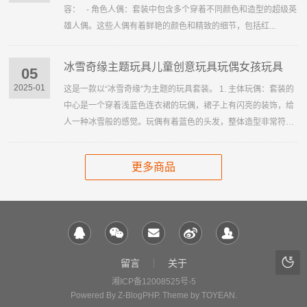
容： - 角色人偶：套装中包含多个穿着不同颜色和造型的超级英
雄人偶。这些人偶有着鲜艳的颜色和精致的细节，包括红...
冰雪奇缘主题玩具儿童创意玩具玩偶女孩玩具
05
2025-01
这是一款以“冰雪奇缘”为主题的玩具套装。 1. 主体玩偶：套装的
中心是一个穿着浅蓝色连衣裙的玩偶，裙子上有闪亮的装饰，给
人一种冰雪般的感觉。玩偶有着蓝色的头发，整体造型非常符合
“冰雪奇缘”的...
更多商品
留言
关于
湘ICP备12008525号-5
Powered By
Z-BlogPHP
. Theme by
TOYEAN
.